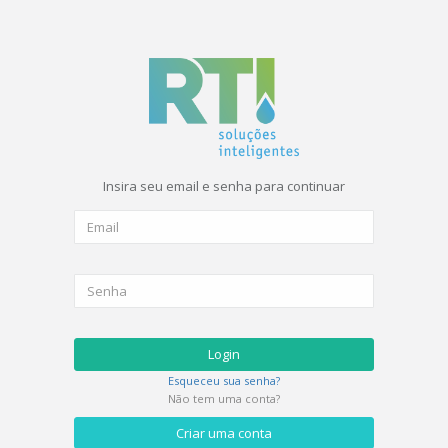
Insira seu email e senha para continuar
Login
Esqueceu sua senha?
Não tem uma conta?
Criar uma conta